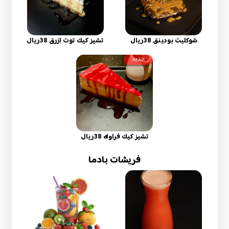
شوكليت بودينق 38ريال
تشيز كيك توت ازرق 38ريال
جديد
تشيز كيك فراوله 38ريال
فريشات بادما