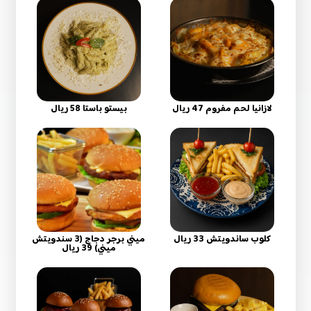
لازانيا لحم مفروم 47 ريال
بيستو باستا 58 ريال
كلوب ساندويتش 33 ريال
ميني برجر دجاج (3 سندويتش
ميني) 39 ريال