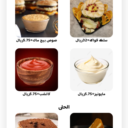
سلطه فواكه=32ريال
صوص بيج ماك=5.75ريال
مايونيز=5.75ريال
كاتشب=5.75ريال
الحلى