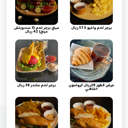
برجر لحم واغيو 57.5 ريال
ميني برجر لحم (3 سندويتش
ميني) 42 ريال
عرض فطور 28ريال كرواسون
برجر لحم سلندر 38 ريال
+شاهـي