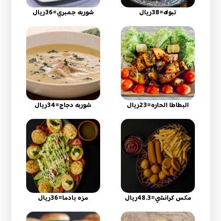
تبوله=38ريال
شوربه جمبري=36ريال
البطاطا الحاره=23ريال
شوربه دجاج=34ريال
مكس كرانشي=48.3ريال
مزه بادما=36ريال