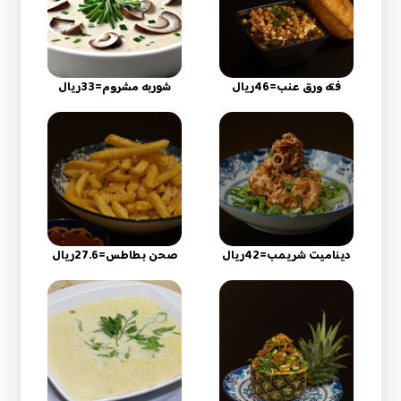
فته ورق عنب=46ريال
شوربه مشروم=33ريال
ديناميت شريمب=42ريال
صحن بطاطس=27.6ريال