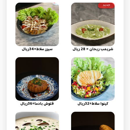
جديد
شريمب ريحان = 28 ريال
سيزر سلاط=34ريال
كينوا سلاط=32ريال
فتوش بادما=36ريال