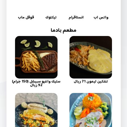
واتس اب
انستاقرام
تيكتوك
قوقل ماب
مطعم بادما
تشكين ليمون 71 ريال
ستيك واغيو سبيشل (150 جرام)
92 ريال