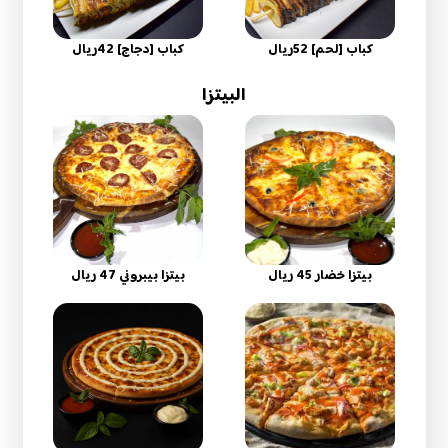
كباب [لحم] 52ريال
كباب [دجاج] 42ريال
البيتزا
بيتزا خضار 45 ريال
بيتزا بيبروني 47 ريال